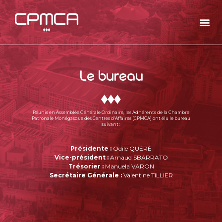
Le bureau
Réunis en Assemblée Générale Ordinaire, les Adhérents de la Chambre
Patronale Monégasque des Centres d’Affaires (CPMCA) ont élu le bureau
suivant :
Présidente :
Odile
QUÉRÉ
Vice-président :
Arnaud
SBARRATO
Trésorier :
Manuela
VARON
Secrétaire Générale :
Valentine
TILLIER