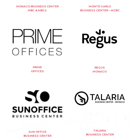
MONACO BUSINESS CENTER
MONTE-CARLO
MBC & MBC2
BUSINESS CENTER – MCBC
PRIME
REGUS
OFFICES
MONACO
TALARIA
SUN OFFICE
BUSINESS CENTER
BUSINESS CENTER